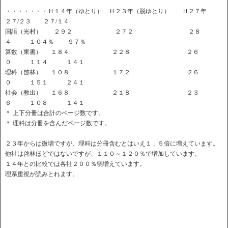
・・・・・・・Ｈ１４年（ゆとり） Ｈ２３年（脱ゆとり） Ｈ２７年
２７/２３ ２７/１４
国語（光村） ２９２ ２７２ ２８
４ １０４％ ９７％
算数（東書） １８４ ２２８ ２６
０ １１４ １４１
理科（啓林） １０８ １７２ ２６
０ １５１ ２４１
社会（教出） １６８ ２１８ ２３
６ １０８ １４１
＊ 上下分冊は合計のページ数です。
＊ 理科は分冊を含んだページ数です。
２３年からは微増ですが、理科は分冊含むとはいえ１．５倍に増えています。
他社は啓林ほどではないですが、１１０～１２０％で増加しています。
１４年との比較では各社２００％弱増えています。
理系重視が読みとれます。