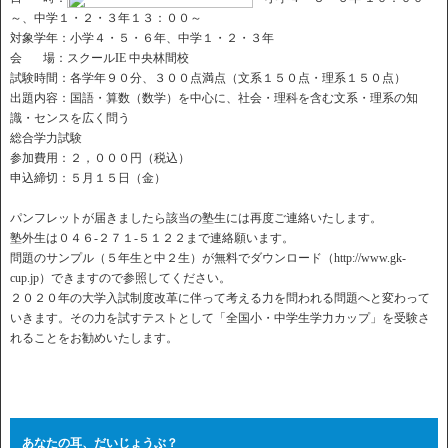
～、中学１・２・３年１３：００～
対象学年：小学４・５・６年、中学１・２・３年
会 場：スクールIE 中央林間校
試験時間：各学年９０分、３００点満点（文系１５０点・理系１５０点）
出題内容：国語・算数（数学）を中心に、社会・理科を含む文系・理系の知
識・センスを広く問う
総合学力試験
参加費用：２，０００円（税込）
申込締切：５月１５日（金）
パンフレットが届きましたら該当の塾生には再度ご連絡いたします。
塾外生は０４６‐２７１‐５１２２まで連絡願います。
問題のサンプル（５年生と中２生）が無料でダウンロード（http://www.gk-
cup.jp）できますので参照してください。
２０２０年の大学入試制度改革に伴って考える力を問われる問題へと変わって
いきます。その力を試すテストとして「全国小・中学生学力カップ」を受験さ
れることをお勧めいたします。
あなたの耳、だいじょうぶ？