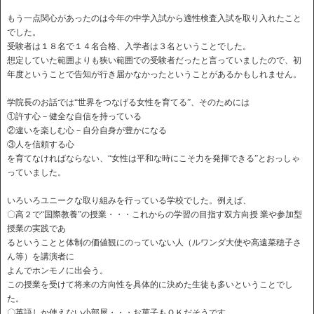
もう一点関心があったのは今年の中学入試から適性検査入試を取り入れたこと
でした。
受験者は１８名で１４名合格、入学者は３名ということでした。
想定していた範囲よりも狭い範囲での受験者だったと言っていましたので、初
年度ということで告知が行き届かなかったということがあるかもしれません。
学院長のお話では“世界をつなげる女性を育てる”、そのためには
①許す心－健全な自信を持っている
②違いを楽しむ心－自分自身が豊かになる
③人を信頼する心
を育てなければならない、“女性は平和な時にこそ力を発揮できる”とおっしゃ
っていました。
いろいろユニークな取り組みを行っている学校でした。例えば、
〇高２で“国際教養”の授業・・・これからの学習の目指す双方向授 業や参加型
授業の実践であ
るということと体制の価値観にのっていない人（ルワンダ大使や高遠菜穂子さ
ん等）を講演者に
よんでホンモノに出会う。
この授業を受けて将来の方向性を具体的に決めた生徒も多いということでし
た。
〇英語しか使えない小部屋・・・お菓子もＯＫだそうです。