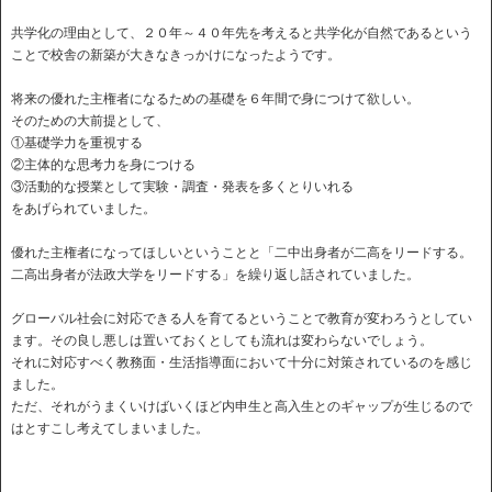
共学化の理由として、２０年～４０年先を考えると共学化が自然であるという
ことで校舎の新築が大きなきっかけになったようです。
将来の優れた主権者になるための基礎を６年間で身につけて欲しい。
そのための大前提として、
①基礎学力を重視する
②主体的な思考力を身につける
③活動的な授業として実験・調査・発表を多くとりいれる
をあげられていました。
優れた主権者になってほしいということと「二中出身者が二高をリードする。
二高出身者が法政大学をリードする」を繰り返し話されていました。
グローバル社会に対応できる人を育てるということで教育が変わろうとしてい
ます。その良し悪しは置いておくとしても流れは変わらないでしょう。
それに対応すべく教務面・生活指導面において十分に対策されているのを感じ
ました。
ただ、それがうまくいけばいくほど内申生と高入生とのギャップが生じるので
はとすこし考えてしまいました。