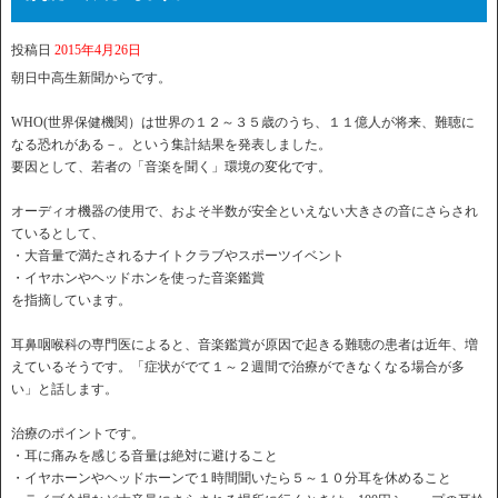
投稿日
2015年4月26日
朝日中高生新聞からです。
WHO(世界保健機関）は世界の１２～３５歳のうち、１１億人が将来、難聴に
なる恐れがある－。という集計結果を発表しました。
要因として、若者の「音楽を聞く」環境の変化です。
オーディオ機器の使用で、およそ半数が安全といえない大きさの音にさらされ
ているとして、
・大音量で満たされるナイトクラブやスポーツイベント
・イヤホンやヘッドホンを使った音楽鑑賞
を指摘しています。
耳鼻咽喉科の専門医によると、音楽鑑賞が原因で起きる難聴の患者は近年、増
えているそうです。「症状がでて１～２週間で治療ができなくなる場合が多
い」と話します。
治療のポイントです。
・耳に痛みを感じる音量は絶対に避けること
・イヤホーンやヘッドホーンで１時間聞いたら５～１０分耳を休めること