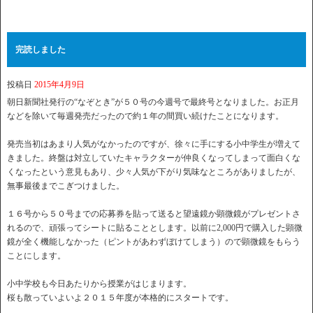
完読しました
投稿日
2015年4月9日
朝日新聞社発行の“なぞとき”が５０号の今週号で最終号となりました。お正月
などを除いて毎週発売だったので約１年の間買い続けたことになります。
発売当初はあまり人気がなかったのですが、徐々に手にする小中学生が増えて
きました。終盤は対立していたキャラクターが仲良くなってしまって面白くな
くなったという意見もあり、少々人気が下がり気味なところがありましたが、
無事最後までこぎつけました。
１６号から５０号までの応募券を貼って送ると望遠鏡か顕微鏡がプレゼントさ
れるので、頑張ってシートに貼ることとします。以前に2,000円で購入した顕微
鏡が全く機能しなかった（ピントがあわずぼけてしまう）ので顕微鏡をもらう
ことにします。
小中学校も今日あたりから授業がはじまります。
桜も散っていよいよ２０１５年度が本格的にスタートです。