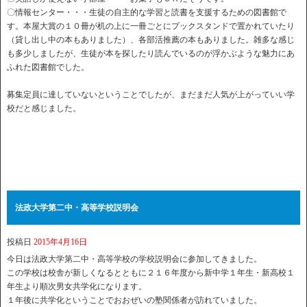
〇情報センター・・・生徒の自主的な学習と読書を支援するための図書館で
す。本屋大賞の１０冊が机の上に一冊ごとにプックスタンドで置かれていたり
（貸し出し中の本もありました）、各部活推薦の本もありました。雑多な感じ
も多少しましたが、生徒が本を探したり読んでいるのが浮かぶような魅力にあ
ふれた図書館でした。
募集定員に達していないということでしたが、まだまだ人気が上がっていい学
校だと感じました。
法政大学第二中・高等学校説明会
投稿日
2015年4月16日
今日は法政大学第二中・高等学校の学校説明会に参加してきました。
この学校は校舎が新しくなるとともに２１６年度から新中学１年生・新高校１
年生より順次男女共学化になります。
１年後に共学化ということでおおぜいの塾関係者が訪れていました。