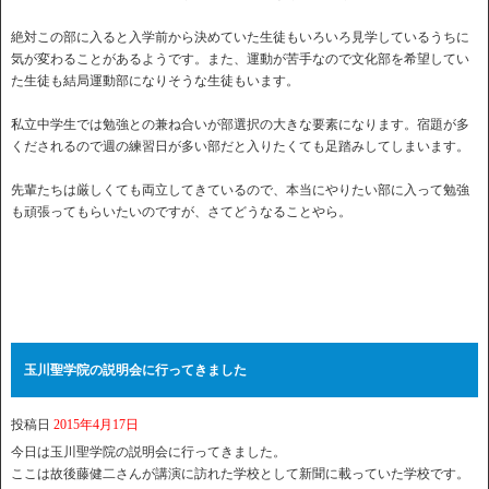
絶対この部に入ると入学前から決めていた生徒もいろいろ見学しているうちに
気が変わることがあるようです。また、運動が苦手なので文化部を希望してい
た生徒も結局運動部になりそうな生徒もいます。
私立中学生では勉強との兼ね合いが部選択の大きな要素になります。宿題が多
くだされるので週の練習日が多い部だと入りたくても足踏みしてしまいます。
先輩たちは厳しくても両立してきているので、本当にやりたい部に入って勉強
も頑張ってもらいたいのですが、さてどうなることやら。
玉川聖学院の説明会に行ってきました
投稿日
2015年4月17日
今日は玉川聖学院の説明会に行ってきました。
ここは故後藤健二さんが講演に訪れた学校として新聞に載っていた学校です。