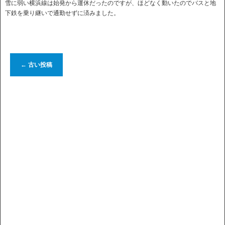
雪に弱い横浜線は始発から運休だったのですが、ほどなく動いたのでバスと地
下鉄を乗り継いで通勤せずに済みました。
←
古い投稿