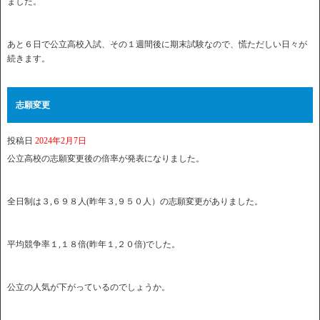
ました。
あと６日で公立高校入試、その１週間後に期末試験なので、慌ただしい日々が
続きます。
志願変更
投稿日
2024年2月7日
公立高校の志願変更後の倍率が発表になりました。
全日制は３,６９８人(昨年３,９５０人）の志願変更がありました。
平均競争率１,１８倍(昨年１,２０倍)でした。
公立の人気が下がっているのでしょうか。