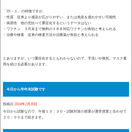
「JN・１」の特徴ですが、
・性質 従来より感染が広がりやすい、または免疫を逃れやすい可能性
・病原性 他の兜比べて重症化するというデータはない
・ワクチン ３月末まで無料のＸＢＢ対応ワクチンが有効と考えられる
・治療や検査 従来の検査方法や治療薬が有効と考えられる
とありますが、いつ重症化するともわからないので、手洗いや換気、マスク着
用を続ける必要があります。
今日から学年末試験です
投稿日
2024年2月20日
今日から試験なので、午後１３：３０～試験対策の授業が通常授業と合わせて
２０：００まで続きます。