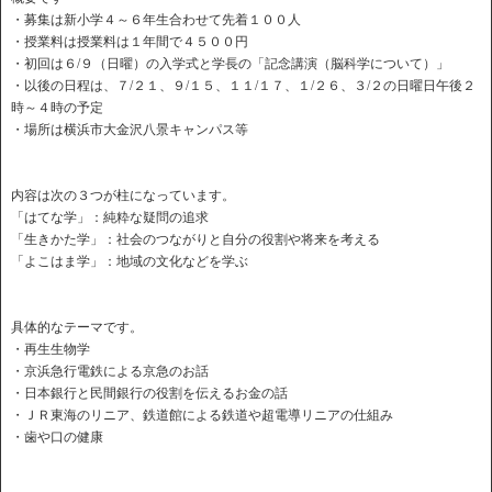
・募集は新小学４～６年生合わせて先着１００人
・授業料は授業料は１年間で４５００円
・初回は６/９（日曜）の入学式と学長の「記念講演（脳科学について）」
・以後の日程は、７/２１、９/１５、１１/１７、１/２６、３/２の日曜日午後２
時～４時の予定
・場所は横浜市大金沢八景キャンパス等
内容は次の３つが柱になっています。
「はてな学」：純粋な疑問の追求
「生きかた学」：社会のつながりと自分の役割や将来を考える
「よこはま学」：地域の文化などを学ぶ
具体的なテーマです。
・再生生物学
・京浜急行電鉄による京急のお話
・日本銀行と民間銀行の役割を伝えるお金の話
・ＪＲ東海のリニア、鉄道館による鉄道や超電導リニアの仕組み
・歯や口の健康