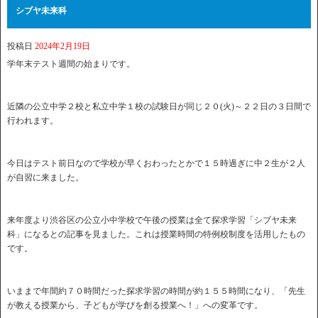
シブヤ未来科
投稿日
2024年2月19日
学年末テスト週間の始まりです。
近隣の公立中学２校と私立中学１校の試験日が同じ２０(火)～２２日の３日間で
行われます。
今日はテスト前日なので学校が早くおわったとかで１５時過ぎに中２生が２人
が自習に来ました。
来年度より渋谷区の公立小中学校で午後の授業は全て探求学習「シブヤ未来
科」になるとの記事を見ました。これは授業時間の特例校制度を活用したもの
です。
いままで年間約７０時間だった探求学習の時間が約１５５時間になり、「先生
が教える授業から、子どもが学びを創る授業へ！」への変革です。