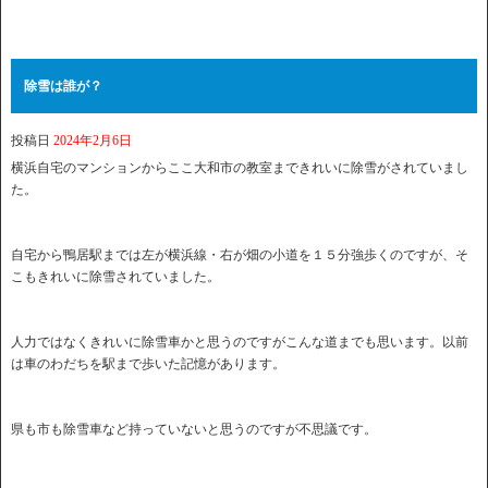
除雪は誰が？
投稿日
2024年2月6日
横浜自宅のマンションからここ大和市の教室まできれいに除雪がされていまし
た。
自宅から鴨居駅までは左が横浜線・右が畑の小道を１５分強歩くのですが、そ
こもきれいに除雪されていました。
人力ではなくきれいに除雪車かと思うのですがこんな道までも思います。以前
は車のわだちを駅まで歩いた記憶があります。
県も市も除雪車など持っていないと思うのですが不思議です。