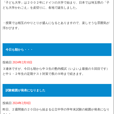
「子ども大学」は２００２年にドイツの大学で始まり、日本では埼玉県の「子
ども大学かわごえ」を皮切りに、各地で誕生しました。
・授業では相互のやりとりが盛んになるとありますので、楽しそうな雰囲気が
浮かびます。
今日も朝から・・・
投稿日
2024年2月10日
３連休ですが、今日も朝から中３生の塾内模試（いよいよ最後の５回目です）
と中１・２年生の定期テスト対策で夜の９時まで続きます。
試験範囲が発表になりました
投稿日
2024年2月8日
昨日、２週間後の２０日から始まる公立中学の学年末試験の範囲が発表になり