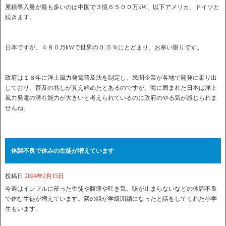
累積導入量が最も多いのは中国で３憶６５００万kW、以下アメリカ、ドイツと
続きます。
日本ですが、４８０万kWで世界の０.５％にとどまり、お寒い限りです。
政府は１８年に洋上風力発電普及法を制定し、民間企業が各地で開発に乗り出
しており、普及の兆しが見え始めたとあるのですが、海に囲まれた日本は洋上
風力発電の潜在能力が大きいと考えられているのに政府のやる気が感じられま
せんね。
体調不良で休みの生徒が増えています
投稿日
2024年2月15日
今週はインフルに罹った生徒や腹痛や吐き気、咳が止まらないなどの体調不良
で休む生徒が増えています。隣の組が学級閉鎖になったと話をしてくれた小学
生もいます。