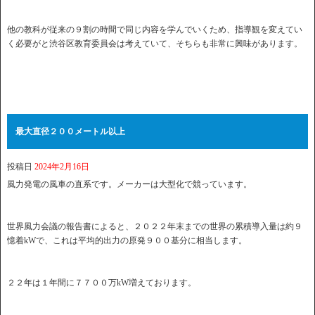
他の教科が従来の９割の時間で同じ内容を学んでいくため、指導観を変えてい
く必要がと渋谷区教育委員会は考えていて、そちらも非常に興味があります。
最大直径２００メートル以上
投稿日
2024年2月16日
風力発電の風車の直系です。メーカーは大型化で競っています。
世界風力会議の報告書によると、２０２２年末までの世界の累積導入量は約９
憶着kWで、これは平均的出力の原発９００基分に相当します。
２２年は１年間に７７００万kW増えております。