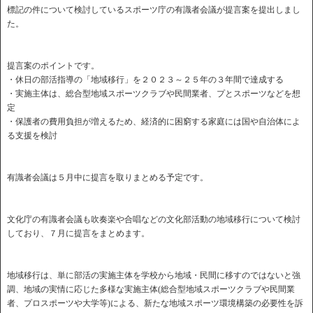
標記の件について検討しているスポーツ庁の有識者会議が提言案を提出しまし
た。
提言案のポイントです。
・休日の部活指導の「地域移行」を２０２３～２５年の３年間で達成する
・実施主体は、総合型地域スポーツクラブや民間業者、プとスポーツなどを想
定
・保護者の費用負担が増えるため、経済的に困窮する家庭には国や自治体によ
る支援を検討
有識者会議は５月中に提言を取りまとめる予定です。
文化庁の有識者会議も吹奏楽や合唱などの文化部活動の地域移行について検討
しており、７月に提言をまとめます。
地域移行は、単に部活の実施主体を学校から地域・民間に移すのではないと強
調、地域の実情に応じた多様な実施主体(総合型地域スポーツクラブや民間業
者、プロスポーツや大学等)による、新たな地域スポーツ環境構築の必要性を訴