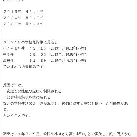
２０１９年 ４５．１％
２０２０年 ５０．７％
２０２１年 ５４．３％
２０２１年の学校段階別に見ると、
小４～６年生 ４３．１％（2019年比10.1ﾎﾟｲﾝﾄ増)
中学生 ５８．６％（2019年比10.9ﾎﾟｲﾝﾄ増）
高校生 ６１．３％（2019年比 6.7ﾎﾟｲﾝﾄ増)
でいずれも過去最高です。
原因ですが、
・友達との接触や遊びが制限される
・給食時も黙食を求められる
などの学校生活の楽しさが減少し、勉強に対する意欲も低下した可能性があ
る、
ということです。
調査は２１年７～９月、全国の小４から高に郵送などで実施し、約１万人から