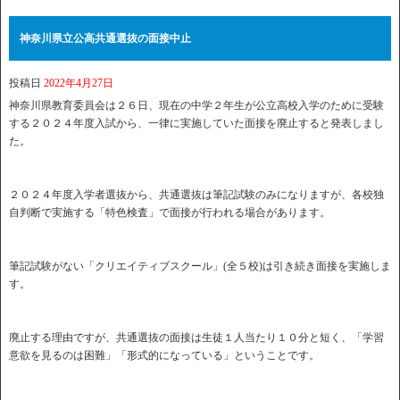
神奈川県立公高共通選抜の面接中止
投稿日
2022年4月27日
神奈川県教育委員会は２６日、現在の中学２年生が公立高校入学のために受験
する２０２４年度入試から、一律に実施していた面接を廃止すると発表しまし
た。
２０２４年度入学者選抜から、共通選抜は筆記試験のみになりますが、各校独
自判断で実施する「特色検査」で面接が行われる場合があります。
筆記試験がない「クリエイティブスクール」(全５校)は引き続き面接を実施しま
す。
廃止する理由ですが、共通選抜の面接は生徒１人当たり１０分と短く、「学習
意欲を見るのは困難」「形式的になっている」ということです。