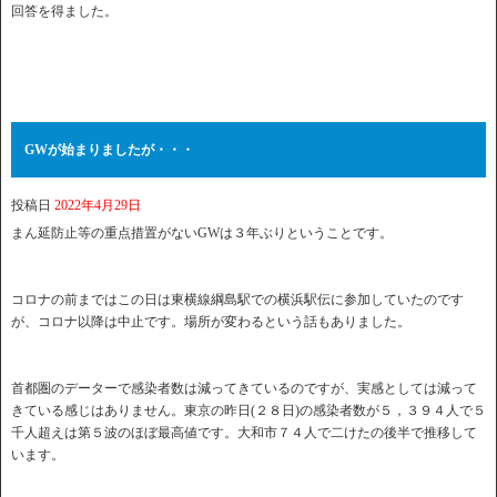
回答を得ました。
GWが始まりましたが・・・
投稿日
2022年4月29日
まん延防止等の重点措置がないGWは３年ぶりということです。
コロナの前まではこの日は東横線綱島駅での横浜駅伝に参加していたのです
が、コロナ以降は中止です。場所が変わるという話もありました。
首都圏のデーターで感染者数は減ってきているのですが、実感としては減って
きている感じはありません。東京の昨日(２８日)の感染者数が５，３９４人で５
千人超えは第５波のほぼ最高値です。大和市７４人で二けたの後半で推移して
います。