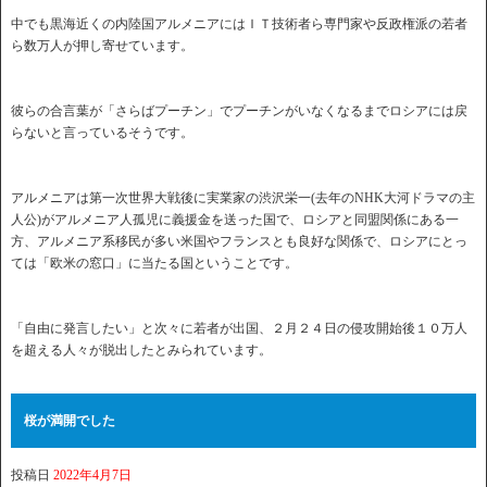
中でも黒海近くの内陸国アルメニアにはＩＴ技術者ら専門家や反政権派の若者
ら数万人が押し寄せています。
彼らの合言葉が「さらばプーチン」でプーチンがいなくなるまでロシアには戻
らないと言っているそうです。
アルメニアは第一次世界大戦後に実業家の渋沢栄一(去年のNHK大河ドラマの主
人公)がアルメニア人孤児に義援金を送った国で、ロシアと同盟関係にある一
方、アルメニア系移民が多い米国やフランスとも良好な関係で、ロシアにとっ
ては「欧米の窓口」に当たる国ということです。
「自由に発言したい」と次々に若者が出国、２月２４日の侵攻開始後１０万人
を超える人々が脱出したとみられています。
桜が満開でした
投稿日
2022年4月7日