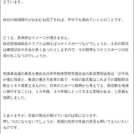
えています。
休日の地域移行がおおむね完了すれば、平日でも進めていくとのことです。
どうも、具体的なイメージが湧きません。
総合型地域総合クラブとは例えばコナミスポーツなどでしょうか。土日の部活
は練習試合や大会が多くあったりしますので、その指導をコナミスポーツの社
員がおこなうのでしょうか。
有識者会議の座長を務める日本学校体育研究連合会の友添秀則会長は「少子化
が進む現状と、教員の働き方改革の面で、今回の提言案はこれまでの運動部活
動を１８０度変えるものだ。日本のスポーツ振興から考えても、部活動を地域
に移行することは、１０年後、３０年後にとって大きな意味がある」と意義を
強調しました。
とありますが、生徒の視点が抜けているのは気になります。
押しつけにならないでしょうか。現場の先生や生徒の意見も聞いてもらいたい
ものです。