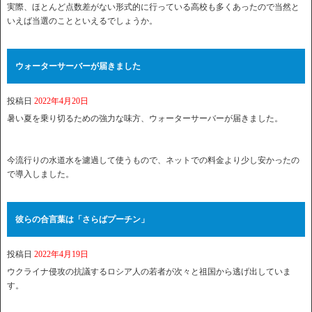
実際、ほとんど点数差がない形式的に行っている高校も多くあったので当然と
いえば当選のことといえるでしょうか。
ウォーターサーバーが届きました
投稿日
2022年4月20日
暑い夏を乗り切るための強力な味方、ウォーターサーバーが届きました。
今流行りの水道水を濾過して使うもので、ネットでの料金より少し安かったの
で導入しました。
彼らの合言葉は「さらばプーチン」
投稿日
2022年4月19日
ウクライナ侵攻の抗議するロシア人の若者が次々と祖国から逃げ出していま
す。