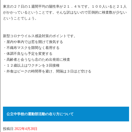
東京の２７日の１週間平均の陽性率が２１．４％です。１００人いると２１人
がかかっているということです。そんな訳はないので圧倒的に検査数が少ない
ということでしょう。
新型コロナウイルス感染対策のポイントです。
・屋内や車内では窓を開けて換気する
・不織布マスクを隙間なく着用する
・体調不良なら予定を変更する
・高齢者と会うなら念のため出発前に検査
・１２歳以上はワクチンを３回接種
・外食はピークの時間帯を避け、間隔は３日ほど空ける
公立中学校の運動部活動の在り方について
投稿日
2022年4月28日