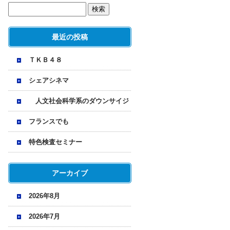
最近の投稿
ＴＫＢ４８
シェアシネマ
人文社会科学系のダウンサイジ
ング
フランスでも
特色検査セミナー
アーカイブ
2026年8月
2026年7月