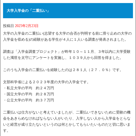
大学入学金の「二重払い」
投稿日
2025年2月23日
大学の入学金の二重払い(志望する大学の合否が判明する前に滑り止めの大学の
入学金を収める)の経験がある学生が４人に１人いる調査が発表されました。
調査は「入学金調査プロジェクト」が昨年１０～１１月、３年以内に大学受験
した濁世を太守にアンケートを実施し、１０３９人から回答を得ました。
このうち入学金の二重払いを経験したのは２８１人（２７．０％）です。
文部科学省による２０２３年度の大学の入学金です。
・私立大学の平均 約２４万円
・国立大学の平均 約２８万円
・公立大学の平均 約３７万円
二重払いは仕方がないと考えていましたが、二重払いできないために受験の機
会をあきらめなければならない人がいたり、入学しない人から入学金をとらな
いと経営が成り立たないというのは何とかしてもらいたいものだと切に思いま
す。