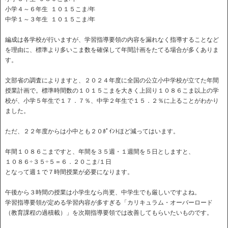
小学４～６年生 １０１５こま/年
中学１～３年生 １０１５こま/年
編成は各学校が行いますが、学習指導要領の内容を漏れなく指導することなど
を理由に、標準より多いこま数を確保して年間計画をたてる場合が多くありま
す。
文部省の調査によりますと、２０２４年度に全国の公立小中学校が立てた年間
授業計画で。標準時間数の１０１５こまを大きく上回り１０８６こま以上の学
校が、小学５年生で１７．７％、中学２年生で１５．２％に上ることがわかり
ました。
ただ、２２年度からは小中とも２０ﾎﾟｲﾝﾄほど減ってはいます。
年間１０８６こまですと、年間を３５週・１週間を５日としますと、
１０８６÷３５÷５＝６．２０こま/１日
となって週１で７時間授業が必要になります。
午後から３時間の授業は小学生なら尚更、中学生でも厳しいですよね。
学習指導要領が定める学習内容が多すぎる「カリキュラム・オーバーロード
（教育課程の過積載）」を次期指導要領では改善してもらいたいものです。