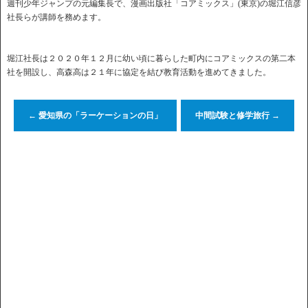
週刊少年ジャンプの元編集長で、漫画出版社「コアミックス」(東京)の堀江信彦
社長らが講師を務めます。
堀江社長は２０２０年１２月に幼い頃に暮らした町内にコアミックスの第二本
社を開設し、高森高は２１年に協定を結び教育活動を進めてきました。
←
愛知県の「ラーケーションの日」
中間試験と修学旅行
→