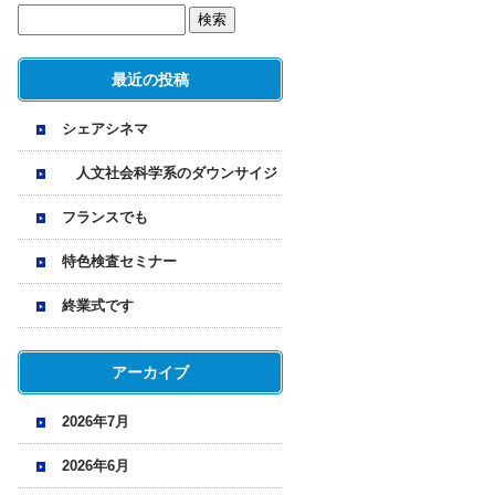
最近の投稿
シェアシネマ
人文社会科学系のダウンサイジ
ング
フランスでも
特色検査セミナー
終業式です
アーカイブ
2026年7月
2026年6月