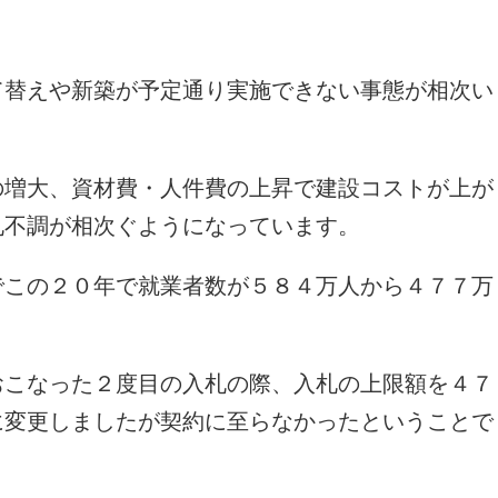
て替えや新築が予定通り実施できない事態が相次い
の増大、資材費・人件費の上昇で建設コストが上が
札不調が相次ぐようになっています。
でこの２０年で就業者数が５８４万人から４７７万
おこなった２度目の入札の際、入札の上限額を４７
に変更しましたが契約に至らなかったということで