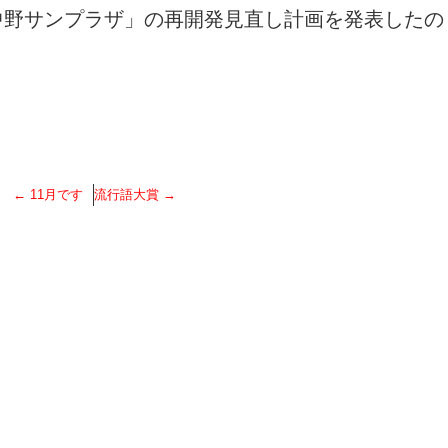
中野サンプラザ」の再開発見直し計画を発表したの
←
11月です
流行語大賞
→