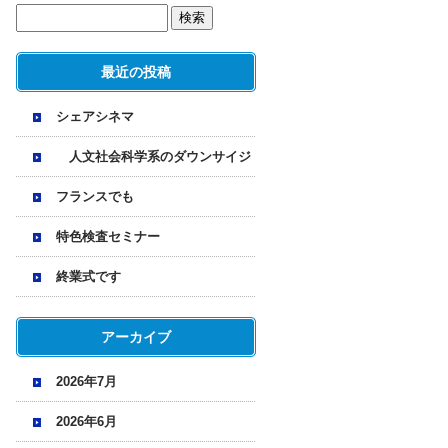
最近の投稿
シェアシネマ
人文社会科学系のダウンサイジ
ング
フランスでも
特色検査セミナー
終業式です
アーカイブ
2026年7月
2026年6月